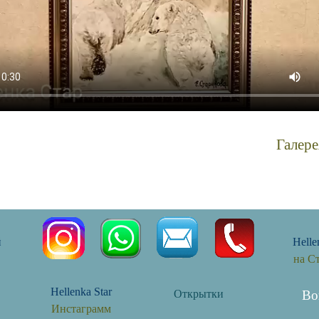
Галере
удожники картину заказать +в интернете картины маслом современных худо
й
Helle
на С
Hellenka Star
Открытки
Во
Инстаграмм