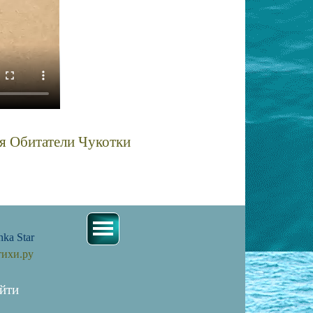
я Обитатели Чукотки
жников
nka Star
тихи.ру
йти