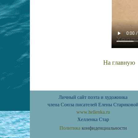
На главную
смотреть современную живопись современные женщины х
Личный сайт поэта и художника
члена Союза писателей Елены Стариково
www.hellenka.ru
Хелленка Стар
Политика
конфиденциальности