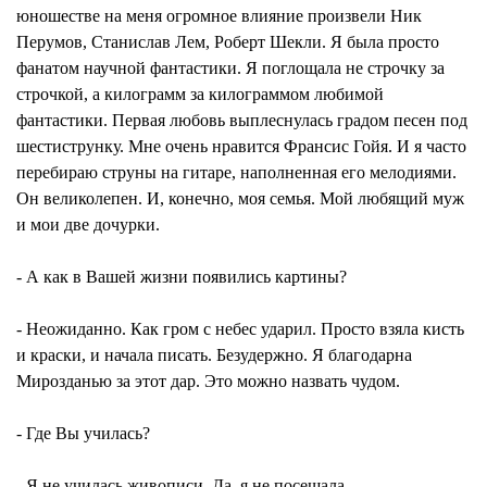
юношестве на меня огромное влияние произвели Ник
Перумов, Станислав Лем, Роберт Шекли. Я была просто
фанатом научной фантастики. Я поглощала не строчку за
строчкой, а килограмм за килограммом любимой
фантастики. Первая любовь выплеснулась градом песен под
шестиструнку. Мне очень нравится Франсис Гойя. И я часто
перебираю струны на гитаре, наполненная его мелодиями.
Он великолепен. И, конечно, моя семья. Мой любящий муж
и мои две дочурки.
- А как в Вашей жизни появились картины?
- Неожиданно. Как гром с небес ударил. Просто взяла кисть
и краски, и начала писать. Безудержно. Я благодарна
Мирозданью за этот дар. Это можно назвать чудом.
- Где Вы училась?
- Я не училась живописи. Да, я не посещала