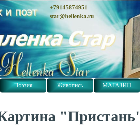
+79145874951
star@hellenka.ru
Поэзия
Живопись
МАГАЗИН
Картина "Пристань