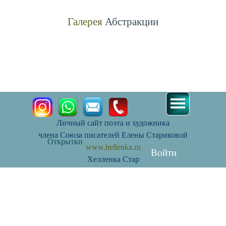
Галерея
Абстракции
Известные картины абстракция. Картина маслом на холсте
абстракция купить. Абстракция великих художников.
Личный сайт поэта и художника
члена Союза писателей Елены Стариковой
Открытки
www.hellenka.ru
Войти
Хелленка Стар