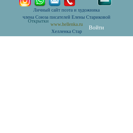
Личный сайт поэта и художника
члена Союза писателей Елены Стариковой
Открытки
www.hellenka.ru
Войти
Хелленка Стар