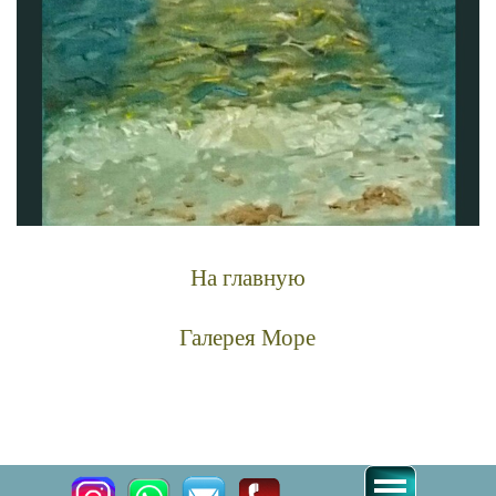
На главную
Галерея Море
куплю копии известных картин купить картину про море современные
художники масло картины живопись современных художников