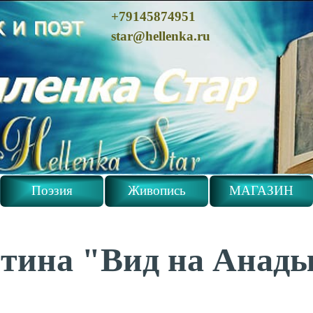
+79145874951
star@hellenka.ru
Поэзия
Живопись
МАГАЗИН
тина "Вид на Анад