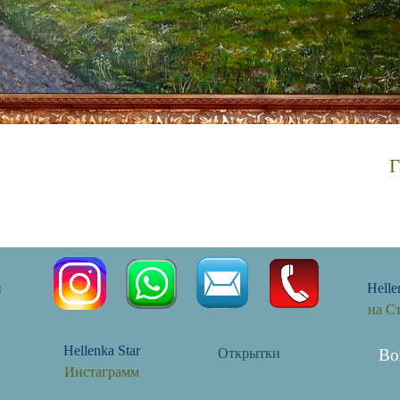
Г
ись мастеров пейзажа пейзажи россии картины художников картины маслом кр
й
Helle
на С
Hellenka Star
Открытки
Во
Инстаграмм