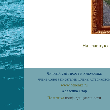
На главную
пейзажи на холсте купить летний пейзаж картины живоп
Личный сайт поэта и художника
члена Союза писателей Елены Стариково
www.hellenka.ru
Хелленка Стар
Политика
конфиденциальности