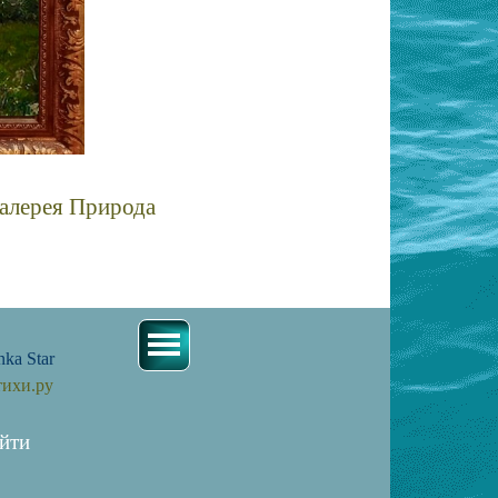
алерея Природа
асивых пейзажей пейзаж маслом художников
nka Star
тихи.ру
йти